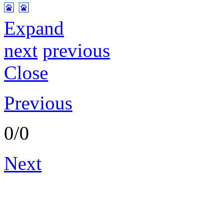
Expand
next
previous
Close
Previous
0/0
Next