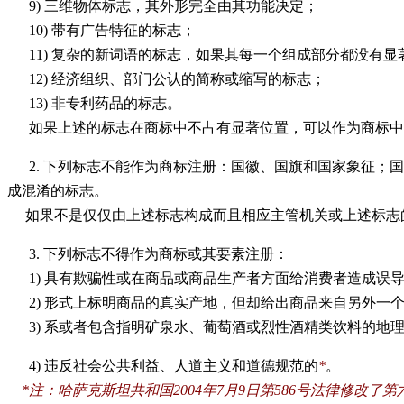
9)
三维物体标志，其外形完全由其功能决定；
10)
带有广告特征的标志；
11)
复杂的新词语的标志，如果其每一个组成部分都没有显
12)
经济组织、部门公认的简称或缩写的标志；
13)
非专利药品的标志。
如果上述的标志在商标中不占有显著位置，可以作为商标中
2.
下列标志不能作为商标注册：国徽、国旗和国家象征；国
成混淆的标志。
如果不是仅仅由上述标志构成而且相应主管机关或上述标志
3.
下列标志不得作为商标或其要素注册：
1)
具有欺骗性或在商品或商品生产者方面给消费者造成误
2)
形式上标明商品的真实产地，但却给出商品来自另外一
3)
系或者包含指明矿泉水、葡萄酒或烈性酒精类饮料的地理标
4)
违反社会公共利益、人道主义和道德规范的
*
。
*
注：哈萨克斯坦共和国2004年7月9日第586号法律修改了第