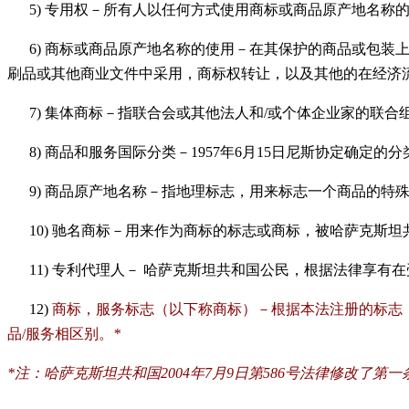
5)
专用权－所有人以任何方式使用商标或商品原产地名称
6)
商标或商品原产地名称的使用－在其保护的商品或包装
刷品或其他商业文件中采用，商标权转让，以及其他的在经济
7)
集体商标－指联合会或其他法人和
/
或个体企业家的联合
8)
商品和服务国际分类－
1957
年
6
月
15
日
尼斯协定确定的分
9)
商品原产地名称－指地理标志，用来标志一个商品的特
10)
驰名商标－用来作为商标的标志或商标，被哈萨克斯坦
11)
专利代理人－
哈萨克斯坦共和国公民，根据法律享有在
12)
商标，服务标志（以下称商标）－根据本法注册的标志
品
/
服务相区别。
*
*
注：哈萨克斯坦共和国2004年7月9日第586号法律修改了第一