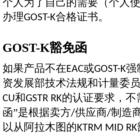
个人为了自己的需要（个人
办理
合格证书。
GOST-K
GOST-K豁免函
如果产品不在
或
强
EAC
GOST-K
资发展部技术法规和计量委
和
的认证要求，不
CU
GSTR RK
函”是根据卖方
供应商
制造
/
/
以从阿拉木图的
KTRM MID RK