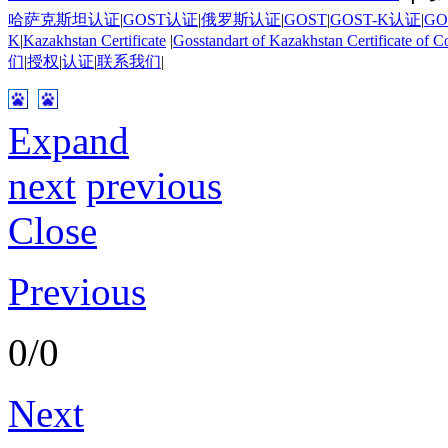
哈萨克斯坦认证
|
GOST认证
|
俄罗斯认证
|
GOST
|
GOST-K认证
|
GO
K
|
Kazakhstan Certificate
|
Gosstandart of Kazakhstan Certificate of C
们
|
授权
|
认证
|
联系我们
|
Expand
next
previous
Close
Previous
0/0
Next